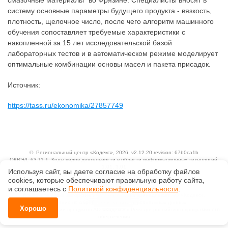
систему основные параметры будущего продукта - вязкость,
плотность, щелочное число, после чего алгоритм машинного
обучения сопоставляет требуемые характеристики с
накопленной за 15 лет исследовательской базой
лабораторных тестов и в автоматическом режиме моделирует
оптимальные комбинации основы масел и пакета присадок.
Источник:
https://tass.ru/ekonomika/27857749
©
Региональный центр «Кодекс»
, 2026, v2.12.20 revision: 67b0ca1b
ОКВЭД: 63.11.1, Коды видов деятельности в области информационных технологий:
1.01, 3.01
Используя сайт, вы даете согласие на обработку файлов
Ценовая политика
сооkiеs, которые обеспечивают правильную работу сайта,
Технологии
и соглашаетесь с
Политикой конфиденциальности
.
Исключительные авторские и смежные права принадлежат АО «Кодекс».
Положение по обработке и защите персональных данных
Хорошо
Справка о регистрации продуктов АО «Кодекс» в Реестре российского программного
обеспечения