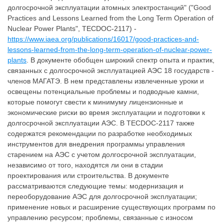
долгосрочной эксплуатации атомных электростанций" ("Good
Practices and Lessons Learned from the Long Term Operation of
Nuclear Power Plants", TECDOC-2117) -
https://www.iaea.org/publications/16017/good-practices-and-
lessons-learned-from-the-long-term-operation-of-nuclear-power-
plants
. В документе обобщен широкий спектр опыта и практик,
связанных с долгосрочной эксплуатацией АЭС 18 государств -
членов МАГАТЭ. В нем представлены извлеченные уроки и
освещены потенциальные проблемы и подводные камни,
которые помогут свести к минимуму лицензионные и
экономические риски во время эксплуатации и подготовки к
долгосрочной эксплуатации АЭС. В TECDOC-2117 также
содержатся рекомендации по разработке необходимых
инструментов для внедрения программы управления
старением на АЭС с учетом долгосрочной эксплуатации,
независимо от того, находятся ли они в стадии
проектирования или строительства. В документе
рассматриваются следующие темы: модернизация и
переоборудование АЭС для долгосрочной эксплуатации;
применение новых и расширение существующих программ по
управлению ресурсом; проблемы, связанные с износом