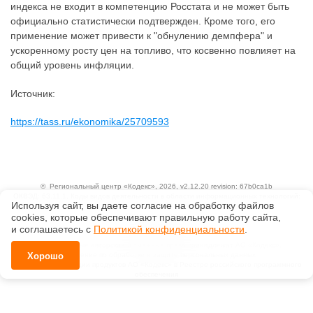
индекса не входит в компетенцию Росстата и не может быть
официально статистически подтвержден. Кроме того, его
применение может привести к "обнулению демпфера" и
ускоренному росту цен на топливо, что косвенно повлияет на
общий уровень инфляции.
Источник:
https://tass.ru/ekonomika/25709593
©
Региональный центр «Кодекс»
, 2026, v2.12.20 revision: 67b0ca1b
ОКВЭД: 63.11.1, Коды видов деятельности в области информационных технологий:
Используя сайт, вы даете согласие на обработку файлов
1.01, 3.01
Ценовая политика
сооkiеs, которые обеспечивают правильную работу сайта,
Технологии
и соглашаетесь с
Политикой конфиденциальности
.
Исключительные авторские и смежные права принадлежат АО «Кодекс».
Положение по обработке и защите персональных данных
Хорошо
Справка о регистрации продуктов АО «Кодекс» в Реестре российского программного
обеспечения