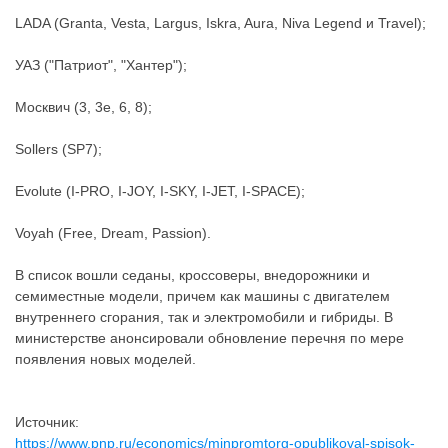
LADA (Granta, Vesta, Largus, Iskra, Aura, Niva Legend и Travel);
УАЗ ("Патриот", "Хантер");
Москвич (3, 3е, 6, 8);
Sollers (SP7);
Evolute (I-PRO, I-JOY, I-SKY, I-JET, I-SPACE);
Voyah (Free, Dream, Passion).
В список вошли седаны, кроссоверы, внедорожники и
семиместные модели, причем как машины с двигателем
внутреннего сгорания, так и электромобили и гибриды. В
министерстве анонсировали обновление перечня по мере
появления новых моделей.
Источник:
https://www.pnp.ru/economics/minpromtorg-opublikoval-spisok-