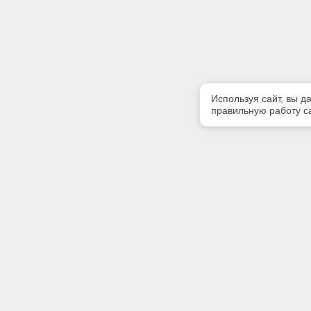
Используя сайт, вы д
правильную работу са
Полезная информация
Контакт
Контакты
Телефон
+7900567
E-mail:
kodeks39
Адрес: