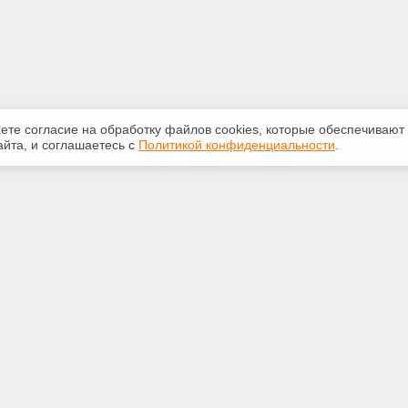
аете согласие на обработку файлов сооkiеs, которые обеспечивают
йта, и соглашаетесь с
Политикой конфиденциальности
.
ная информация
Сервисы
:
Специализированные онлайн-
издания
5250
Регулярная новостная рассылка
@ya.ru
Служба поддержки пользователей
«Кодекс» и «Техэксперт»