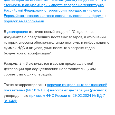
стоимость и акцизам) при импорте товаров на территорию
Российской Федерации с территории государств - членов
Евразийского экономического союза в электронной форме
и
порядок ее заполнения
.
В
декларацию
включен новый раздел 4 "Сведения из
документов о предстоящих поставках товаров, в отношении
которых внесены обеспечительные платежи, и информация о
суммах НДС и акцизов, учитываемых в разрезе кодов
бюджетной классификации".
Разделы 2 и 3 включаются в состав представляемой
декларации при осуществлении налогоплательщиком
соответствующих операций.
Также откорректированы
перечни контрольных соотношений
показателей (№ 18.1-18.5) налоговых деклараций (расчетов)
,
утвержденные
приказом ФНС России от 29.02.2024 № ЕД-7-
3/164@
.