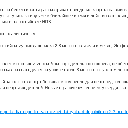
о на бензин власти рассматривают введение запрета на вывоз 
гут вступить в силу уже в ближайшее время и действовать оди
ников на российские НПЗ.
лне реалистичным.
т российскому рынку порядка 2-3 млн тонн дизеля в месяц. Эффе
попадет в основном морской экспорт дизельного топлива, не о
он как раз находился на уровне около 3 млн тонн с учетом легко
й запрет на экспорт бензина, в том числе для непосредственны
для непроизводителей. Новые ограничения, если их утвердят, за
sporta-dizelnogo-topliva-mozhet-dat-rynku-rf-dopolnitelno-2-3-mln-t