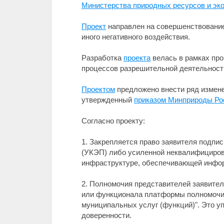
Министерства природных ресурсов и эко
Проект
направлен на совершенствование 
иного негативного воздействия.
Разработка
проекта
велась в рамках про
процессов разрешительной деятельност
Проектом
предложено внести ряд измен
утвержденный
приказом Минприроды Рос
Согласно проекту:
1. Закрепляется право заявителя подпи
(УКЭП) либо усиленной неквалифицирова
инфраструктуре, обеспечивающей инфо
2. Полномочия представителей заявите
или функционала платформы полномочи
муниципальных услуг (функций)". Это 
доверенности.