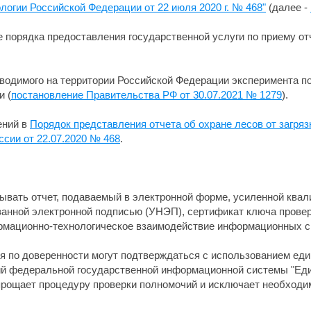
логии Российской Федерации от 22 июля 2020 г. № 468"
(далее -
порядка предоставления государственной услуги по приему отч
водимого на территории Российской Федерации эксперимента п
и (
постановление Правительства РФ от 30.07.2021 № 1279
).
ений в
Порядок представления отчета об охране лесов от загряз
сии от 22.07.2020 № 468
.
сывать отчет, подаваемый в электронной форме, усиленной кв
нной электронной подписью (УНЭП), сертификат ключа проверк
рмационно-технологическое взаимодействие информационных с
ля по доверенности могут подтверждаться с использованием ед
й федеральной государственной информационной системы "Еди
упрощает процедуру проверки полномочий и исключает необход