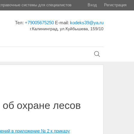
правочные системы для специалистов
Вход
Регистрация
Тел:
+79005675250
E-mail:
kodeks39@ya.ru
г.Калининград, ул.Куйбышева, 159/10
 об охране лесов
ений в приложение № 2 к приказу