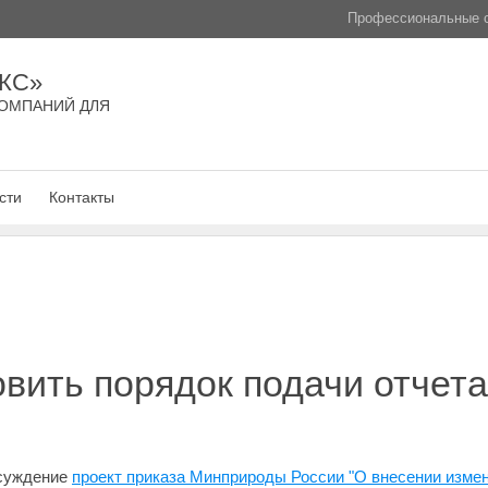
Профессиональные с
КС»
ОМПАНИЙ ДЛЯ
сти
Контакты
вить порядок подачи отчета
бсуждение
проект приказа Минприроды России "О внесении измен