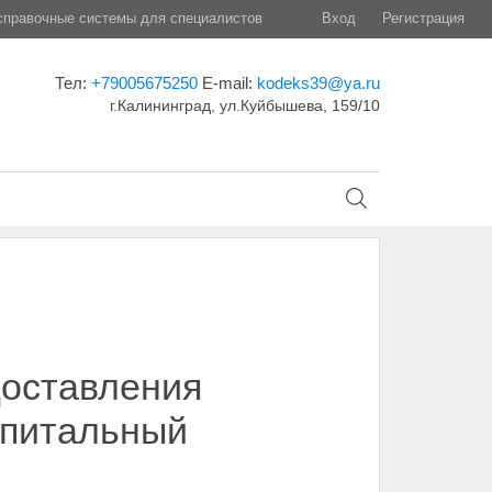
правочные системы для специалистов
Вход
Регистрация
Тел:
+79005675250
E-mail:
kodeks39@ya.ru
г.Калининград, ул.Куйбышева, 159/10
доставления
апитальный