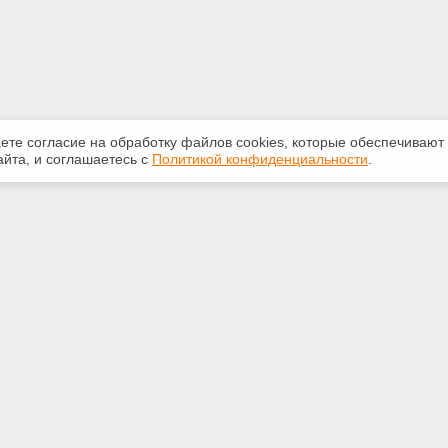
аете согласие на обработку файлов сооkiеs, которые обеспечивают
йта, и соглашаетесь с
Политикой конфиденциальности
.
ная информация
Сервисы
:
Специализированные онлайн-
издания
5250
Регулярная новостная рассылка
@ya.ru
Служба поддержки пользователей
«Кодекс» и «Техэксперт»