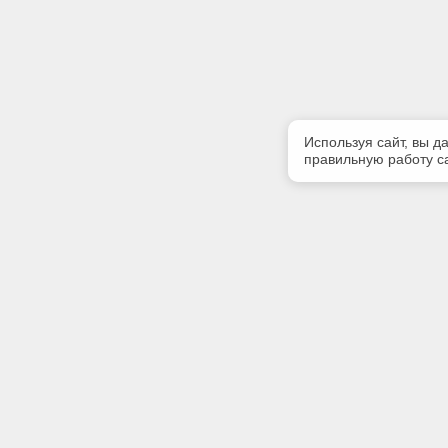
Используя сайт, вы д
правильную работу са
Полезная информация
Контакт
Контакты
Телефон
+7900567
E-mail:
kodeks39
Адрес: