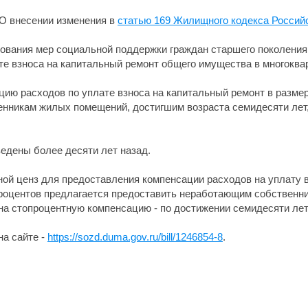
"О внесении изменения в
статью 169 Жилищного кодекса Россий
ования мер социальной поддержки граждан старшего поколения
те взноса на капитальный ремонт общего имущества в многоква
цию расходов по уплате взноса на капитальный ремонт в разме
нникам жилых помещений, достигшим возраста семидесяти лет,
едены более десяти лет назад.
ой ценз для предоставления компенсации расходов на уплату в
процентов предлагается предоставить неработающим собствен
 на стопроцентную компенсацию - по достижении семидесяти лет
на сайте -
https://sozd.duma.gov.ru/bill/1246854-8
.