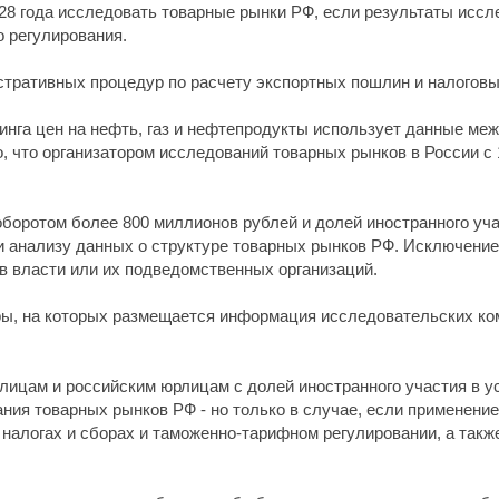
28 года исследовать товарные рынки РФ, если результаты исс
 регулирования.
тративных процедур по расчету экспортных пошлин и налоговы
нга цен на нефть, газ и нефтепродукты использует данные ме
, что организатором исследований товарных рынков в России с 
боротом более 800 миллионов рублей и долей иностранного уча
ли анализу данных о структуре товарных рынков РФ. Исключение
ов власти или их подведомственных организаций.
еры, на которых размещается информация исследовательских к
ицам и российским юрлицам с долей иностранного участия в у
ния товарных рынков РФ - но только в случае, если применени
налогах и сборах и таможенно-тарифном регулировании, а так