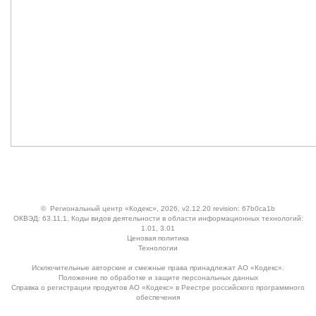
©
Региональный центр «Кодекс»
, 2026, v2.12.20 revision: 67b0ca1b
ОКВЭД: 63.11.1, Коды видов деятельности в области информационных технологий:
1.01, 3.01
Ценовая политика
Технологии
Исключительные авторские и смежные права принадлежат АО «Кодекс».
Положение по обработке и защите персональных данных
Справка о регистрации продуктов АО «Кодекс» в Реестре российского программного
обеспечения