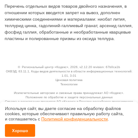
Перечень отдельных видов товаров двойного назначения, в
отношении которых вводится запрет на вывоз, дополнен
химическими соединениями и материалами: ниобат лития,
теллурид цинка, гадолиний-галлиевый гранат, арсенид галлия,
фосфид галлия, обработанные и необработанные кварцевые
пластины и полированные призмы из оксида теллура.
©
Региональный центр «Кодекс»
, 2026, v2.12.20 revision: 67b0ca1b
ОКВЭД: 63.11.1, Коды видов деятельности в области информационных технологий:
1.01, 3.01
Ценовая политика
Технологии
Исключительные авторские и смежные права принадлежат АО «Кодекс».
Положение по обработке и защите персональных данных
Справка о регистрации продуктов АО «Кодекс» в Реестре российского программного
обеспечения
Используя сайт, вы даете согласие на обработку файлов
сооkiеs, которые обеспечивают правильную работу сайта,
и соглашаетесь с
Политикой конфиденциальности
.
Хорошо