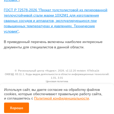
ГОСТ Р 72578-2026 "Прокат толстолистовой из легированной
теплоустойчивой стали марки 10Х2М1 для изготовления
сварных сосудов и аппаратов, эксплуатирующихся при
повышенных температурах и давлениях. Технические
условия"
.
В приведенный перечень включены наиболее интересные
документы для специалистов в данной области.
©
Региональный центр «Кодекс»
, 2026, v2.12.20 revision: 67b0ca1b
ОКВЭД: 63.11.1, Коды видов деятельности в области информационных технологий:
1.01, 3.01
Ценовая политика
Технологии
Используя сайт, вы даете согласие на обработку файлов
Исключительные авторские и смежные права принадлежат АО «Кодекс».
сооkiеs, которые обеспечивают правильную работу сайта,
Положение по обработке и защите персональных данных
и соглашаетесь с
Политикой конфиденциальности
.
Справка о регистрации продуктов АО «Кодекс» в Реестре российского программного
обеспечения
Хорошо