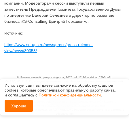
компаний. Модераторами сессии выступили первый
заместитель Председателя Комитета Государственной Думы
по энергетике Валерий Селезнев и директор по развитию
бизнеса iKS-Consulting Дмитрий Горкавенко.
Источник:
https://www.so-ups.ru/news/press/press-release-
view/news/30353/
©
Региональный центр «Кодекс»
, 2026, v2.12.20 revision: 67b0ca1b
ОКВЭД: 63.11.1, Коды видов деятельности в области информационных технологий:
Используя сайт, вы даете согласие на обработку файлов
1.01, 3.01
Ценовая политика
сооkiеs, которые обеспечивают правильную работу сайта,
Технологии
и соглашаетесь с
Политикой конфиденциальности
.
Исключительные авторские и смежные права принадлежат АО «Кодекс».
Положение по обработке и защите персональных данных
Хорошо
Справка о регистрации продуктов АО «Кодекс» в Реестре российского программного
обеспечения