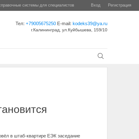
правочные системы для специалистов
Вход
Регистрация
Тел:
+79005675250
E-mail:
kodeks39@ya.ru
г.Калининград, ул.Куйбышева, 159/10
тановится
овёл в штаб-квартире ЕЭК заседание