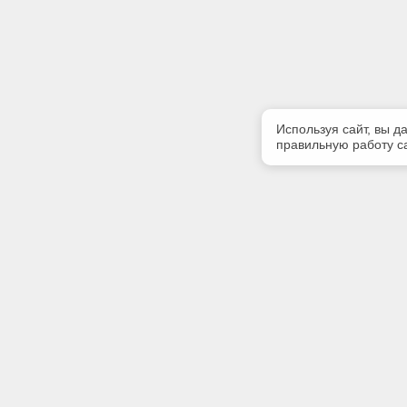
Используя сайт, вы д
правильную работу са
Полезная информация
Контакт
Контакты
Телефон
+7900567
E-mail:
kodeks39
Адрес: