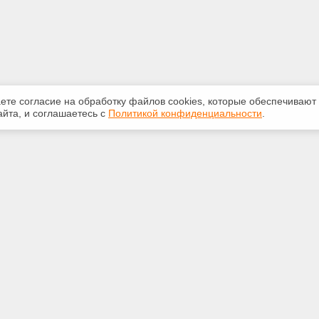
аете согласие на обработку файлов сооkiеs, которые обеспечивают
йта, и соглашаетесь с
Политикой конфиденциальности
.
ная информация
Сервисы
:
Специализированные онлайн-
издания
5250
Регулярная новостная рассылка
@ya.ru
Служба поддержки пользователей
«Кодекс» и «Техэксперт»