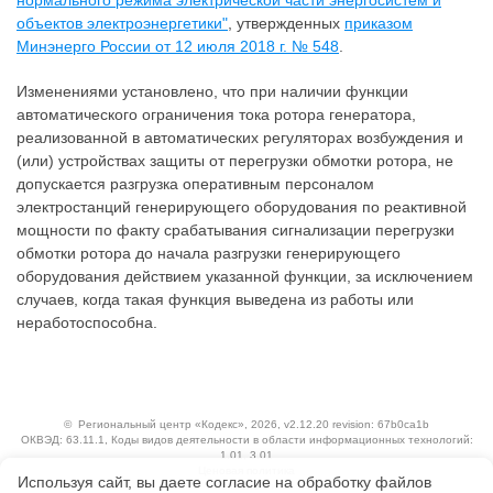
нормального режима электрической части энергосистем и
объектов электроэнергетики"
, утвержденных
приказом
Минэнерго России от 12 июля 2018 г. № 548
.
Изменениями установлено, что при наличии функции
автоматического ограничения тока ротора генератора,
реализованной в автоматических регуляторах возбуждения и
(или) устройствах защиты от перегрузки обмотки ротора, не
допускается разгрузка оперативным персоналом
электростанций генерирующего оборудования по реактивной
мощности по факту срабатывания сигнализации перегрузки
обмотки ротора до начала разгрузки генерирующего
оборудования действием указанной функции, за исключением
случаев, когда такая функция выведена из работы или
неработоспособна.
©
Региональный центр «Кодекс»
, 2026, v2.12.20 revision: 67b0ca1b
ОКВЭД: 63.11.1, Коды видов деятельности в области информационных технологий:
1.01, 3.01
Ценовая политика
Используя сайт, вы даете согласие на обработку файлов
Технологии