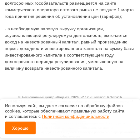
долгосрочных гособязательств размещается на сайте
коммерческого оператора оптового рынка не позднее 1 марта
года принятия решения об установлении цен (тарифов);
- в необходимую валовую выручку организации,
осуществляющей регулируемую деятельность, включается
доход на инвестированный капитал, равный произведению
нормы доходности инвестированного капитала на сумму базы
инвестированного капитала в соответствующем году
долгосрочного периода регулирования, уменьшенную на
величину возврата инвестированного капитала.
©
Региональный центр «Кодекс»
, 2026, v2.12.20 revision: 67b0ca1b
ОКВЭД: 63.11.1, Коды видов деятельности в области информационных технологий:
Используя сайт, вы даете согласие на обработку файлов
1.01, 3.01
Ценовая политика
сооkiеs, которые обеспечивают правильную работу сайта,
Технологии
и соглашаетесь с
Политикой конфиденциальности
.
Исключительные авторские и смежные права принадлежат АО «Кодекс».
Положение по обработке и защите персональных данных
Хорошо
Справка о регистрации продуктов АО «Кодекс» в Реестре российского программного
обеспечения