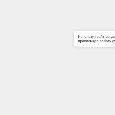
Используя сайт, вы д
правильную работу са
Полезная информация
Контакт
Контакты
Телефон
+7900567
E-mail:
kodeks39
Адрес: