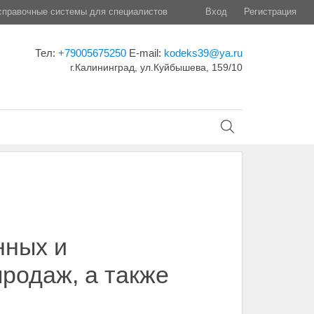
правочные системы для специалистов
Вход
Регистрация
Тел:
+79005675250
E-mail:
kodeks39@ya.ru
г.Калининград, ул.Куйбышева, 159/10
нных и
продаж, а также