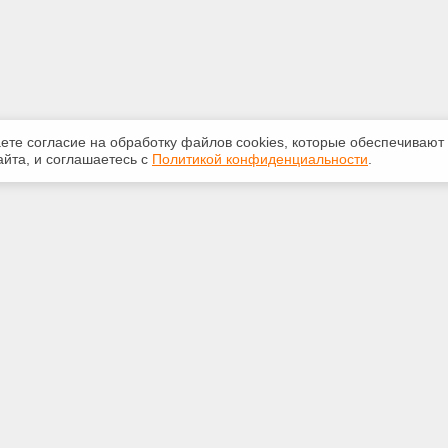
аете согласие на обработку файлов сооkiеs, которые обеспечивают
йта, и соглашаетесь с
Политикой конфиденциальности
.
ная информация
Сервисы
:
Специализированные онлайн-
издания
5250
Регулярная новостная рассылка
@ya.ru
Служба поддержки пользователей
«Кодекс» и «Техэксперт»