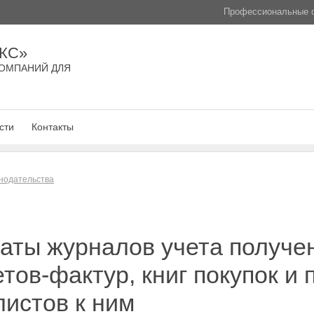
Профессиональные с
КС»
ОМПАНИЙ ДЛЯ
сти
Контакты
нодательства
аты журналов учета получе
тов-фактур, книг покупок и 
истов к ним