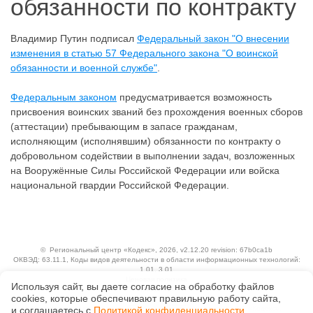
обязанности по контракту
Владимир Путин подписал
Федеральный закон "О внесении
изменения в статью 57 Федерального закона "О воинской
обязанности и военной службе"
.
Федеральным законом
предусматривается возможность
присвоения воинских званий без прохождения военных сборов
(аттестации) пребывающим в запасе гражданам,
исполняющим (исполнявшим) обязанности по контракту о
добровольном содействии в выполнении задач, возложенных
на Вооружённые Силы Российской Федерации или войска
национальной гвардии Российской Федерации.
©
Региональный центр «Кодекс»
, 2026, v2.12.20 revision: 67b0ca1b
ОКВЭД: 63.11.1, Коды видов деятельности в области информационных технологий:
1.01, 3.01
Ценовая политика
Используя сайт, вы даете согласие на обработку файлов
Технологии
сооkiеs, которые обеспечивают правильную работу сайта,
Исключительные авторские и смежные права принадлежат АО «Кодекс».
и соглашаетесь с
Политикой конфиденциальности
.