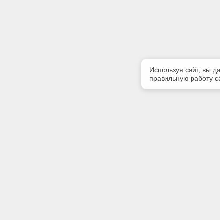
Используя сайт, вы д
правильную работу са
Полезная информация
Контакт
Контакты
Телефон
+7900567
E-mail:
kodeks39
Адрес: