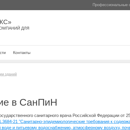
Профессиональные с
КС»
ОМПАНИЙ ДЛЯ
сти
Контакты
ции зданий
ие в СанПиН
осударственного санитарного врача Российской Федерации от 25
.3684-21 "Санитарно-эпидемиологические требования к содержа
й воде и питьевому водоснабжению, атмосферному воздуху, по