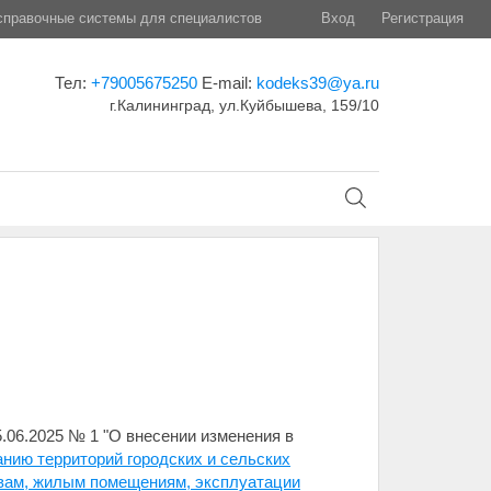
правочные системы для специалистов
Вход
Регистрация
Тел:
+79005675250
E-mail:
kodeks39@ya.ru
г.Калининград, ул.Куйбышева, 159/10
.06.2025 № 1 "О внесении изменения в
нию территорий городских и сельских
чвам, жилым помещениям, эксплуатации