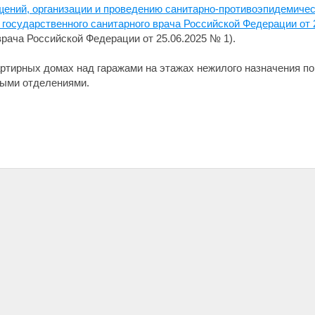
ений, организации и проведению санитарно-противоэпидемичес
 государственного санитарного врача Российской Федерации от 
врача Российской Федерации от 25.06.2025 № 1).
ртирных домах над гаражами на этажах нежилого назначения п
ными отделениями.