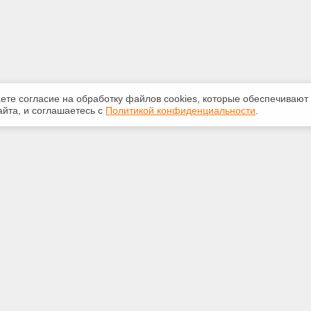
аете согласие на обработку файлов сооkiеs, которые обеспечивают
йта, и соглашаетесь с
Политикой конфиденциальности
.
ная информация
Сервисы
:
Специализированные онлайн-
издания
5250
Регулярная новостная рассылка
@ya.ru
Служба поддержки пользователей
«Кодекс» и «Техэксперт»