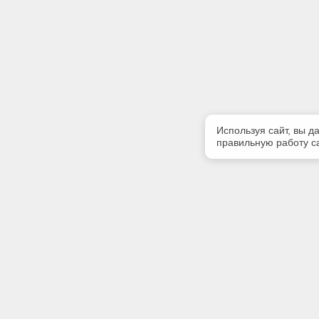
Используя сайт, вы д
правильную работу са
Полезная информация
Контакт
Контакты
Телефон
+7900567
E-mail:
kodeks39