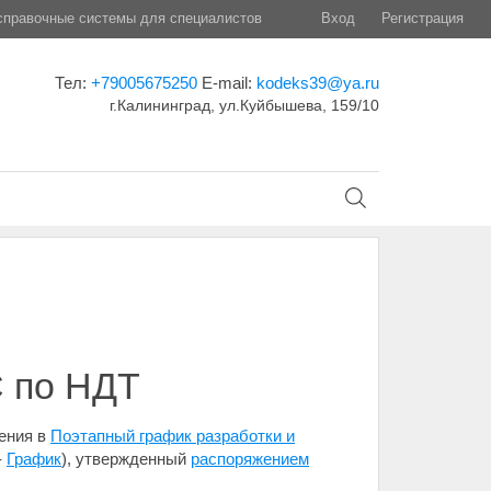
правочные системы для специалистов
Вход
Регистрация
Тел:
+79005675250
E-mail:
kodeks39@ya.ru
г.Калининград, ул.Куйбышева, 159/10
С по НДТ
нения в
Поэтапный график разработки и
-
График
), утвержденный
распоряжением