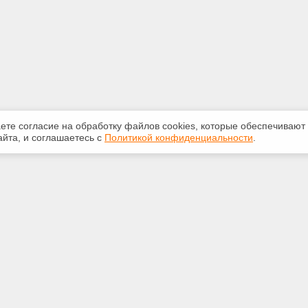
аете согласие на обработку файлов сооkiеs, которые обеспечивают
йта, и соглашаетесь с
Политикой конфиденциальности
.
ная информация
Сервисы
:
Специализированные онлайн-
издания
5250
Регулярная новостная рассылка
@ya.ru