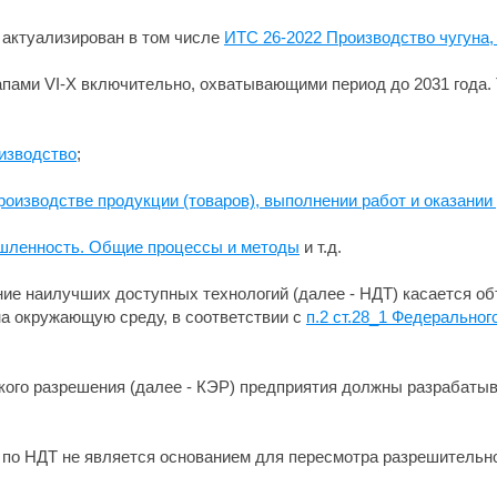
 актуализирован в том числе
ИТС 26-2022 Производство чугуна,
апами VI-X включительно, охватывающими период до 2031 года. 
изводство
;
роизводстве продукции (товаров), выполнении работ и оказании
шленность. Общие процессы и методы
и т.д.
ие наилучших доступных технологий (далее - НДТ) касается объ
а окружающую среду, в соответствии с
п.2 ст.28_1 Федеральног
кого разрешения (далее - КЭР) предприятия должны разрабатыв
по НДТ не является основанием для пересмотра разрешительн