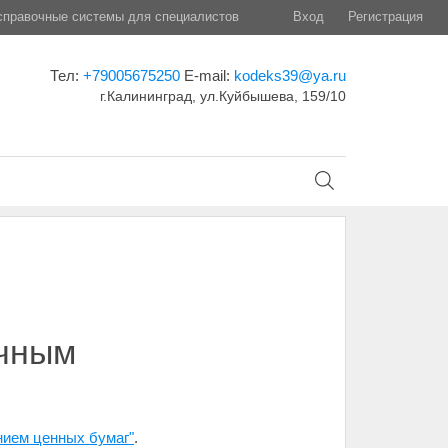
правочные системы для специалистов
Вход
Регистрация
Тел:
+79005675250
E-mail:
kodeks39@ya.ru
г.Калининград, ул.Куйбышева, 159/10
ичным
нием ценных бумаг"
.