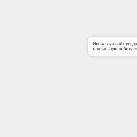
Используя сайт, вы д
правильную работу са
Полезная информация
Контакт
Контакты
Телефон
+7900567
E-mail:
kodeks39
Адрес: