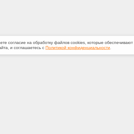
аете согласие на обработку файлов сооkiеs, которые обеспечивают
йта, и соглашаетесь с
Политикой конфиденциальности
.
ная информация
Сервисы
:
Специализированные онлайн-
издания
5250
Регулярная новостная рассылка
@ya.ru
Служба поддержки пользователей
«Кодекс» и «Техэксперт»