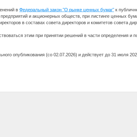
менений в
Федеральный закон "О рынке ценных бумаг"
к публичн
 предприятий и акционерных обществ, при листинге ценных бум
ректоров в составах совета директоров и комитетов совета дир
твоваться этим при принятии решений в части определения и п
ьного опубликования (со 02.07.2026) и действует до 31 июля 20