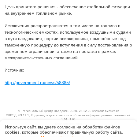
Цель принятого решения - обеспечение стабильной ситуации
на внутреннем топливном рынке.
Исключения распространяются в том числе на топливо в
технологических ёмкостях, используемое воздушными судами
в пути следования, партии авиакеросина, помещённые под
таможенную процедуру до вступления в силу постановления о
временном ограничении, а также на поставки в рамках
межправительственных соглашений.
Источник:
http://government.ru/news/58885/
©
Региональный центр «Кодекс»
, 2026, v2.12.20 revision: 67b0ca1b
ОКВЭД: 63.11.1, Коды видов деятельности в области информационных технологий:
1.01, 3.01
Ценовая политика
Используя сайт, вы даете согласие на обработку файлов
Технологии
сооkiеs, которые обеспечивают правильную работу сайта,
Исключительные авторские и смежные права принадлежат АО «Кодекс».