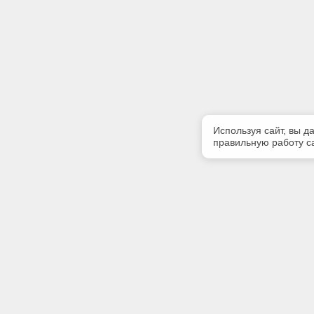
Используя сайт, вы д
правильную работу са
Полезная информация
Контакт
Контакты
Телефон
+7900567