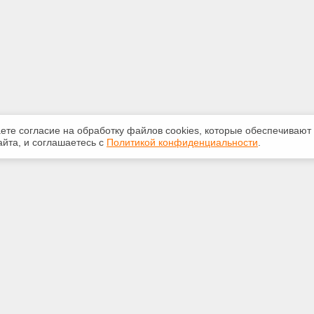
аете согласие на обработку файлов сооkiеs, которые обеспечивают
йта, и соглашаетесь с
Политикой конфиденциальности
.
ная информация
Сервисы
:
Специализированные онлайн-
издания
5250
Регулярная новостная рассылка