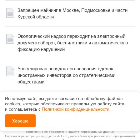
Запрещен майнинг в Москве, Подмосковье и части
Курской области
Экологический надзор переходит на электронный
документооборот, беспилотники и автоматическую
фиксацию нарушений
Урегулирован порядок согласования сделок
иностранных инвесторов со стратегическими
обществами
Используя сайт, вы даете согласие на обработку файлов
©
Региональный центр «Кодекс»
, 2026, v2.12.20 revision: 67b0ca1b
сооkiеs, которые обеспечивают правильную работу сайта,
ОКВЭД: 63.11.1, Коды видов деятельности в области информационных технологий:
и соглашаетесь с
Политикой конфиденциальности
.
1.01, 3.01
Ценовая политика
Технологии
Хорошо
Исключительные авторские и смежные права принадлежат АО «Кодекс».
Положение по обработке и защите персональных данных
Справка о регистрации продуктов АО «Кодекс» в Реестре российского программного